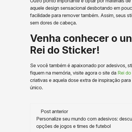
Outro ponto importante é optar por materiais de 
aquele design sensacional desbotando em pouco
facilidade para remover também. Assim, seus s
sem dores de cabeça.
Venha conhecer o un
Rei do Sticker!
Se você também é apaixonado por adesivos, sti
fiquem na memória, visite agora o site da
Rei do
criativas e aquela dose extra de inspiração pa
único.
Navegação
Post anterior
de
Personalize seu mundo com adesivos: desc
opções de jogos e times de futebol